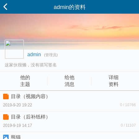
admin的资料
admin
(管理员)
这家伙很懒，没有填写签名
他的
给他
详细
主题
消息
资料
目录（视频内容）
2019-9-20 19:22
0 / 10766
目录（后补纸样）
2019-9-19 14:17
0 / 11107
熊猫